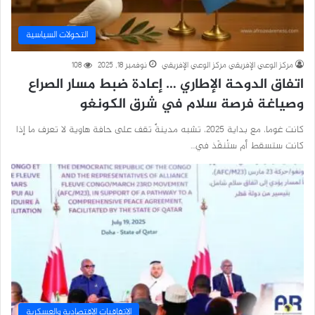
التحولات السياسية
مركز الوعي الإفريقي مركز الوعي الإفريقي
نوفمبر 18, 2025
108
اتفاق الدوحة الإطاري … إعادة ضبط مسار الصراع
وصياغة فرصة سلام في شرق الكونغو
كانت غوما، مع بداية 2025، تشبه مدينةً تقف على حافة هاوية لا تعرف ما إذا
كانت ستسقط أم ستُنقَذ في…
الاتفاقيات الاقتصادية والعسكرية