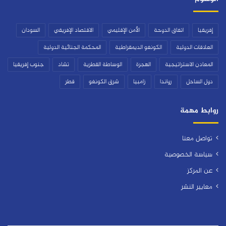
إفريقيا
اتفاق الدوحة
الأمن الإقليمي
الاقتصاد الإفريقي
السودان
العلاقات الدولية
الكونغو الديمقراطية
المحكمة الجنائية الدولية
المعادن الاستراتيجية
الهجرة
الوساطة القطرية
تشاد
جنوب إفريقيا
دول الساحل
رواندا
زامبيا
شرق الكونغو
قطر
روابط مهمة
تواصل معنا
سياسة الخصوصية
عن المركز
معايير النشر