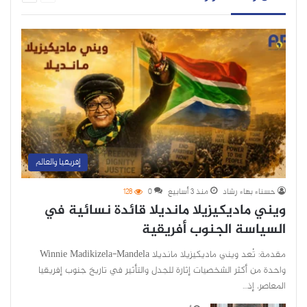
إفريقيا والعالم
حسناء بهاء رشاد
منذ 3 أسابيع
0
128
ويني ماديكيزيلا مانديلا قائدة نسائية في
السياسة الجنوب أفريقية
مقدمة: تُعد ويني ماديكيزيلا مانديلا Winnie Madikizela-Mandela
واحدة من أكثر الشخصيات إثارة للجدل والتأثير في تاريخ جنوب إفريقيا
المعاصر، إذ…