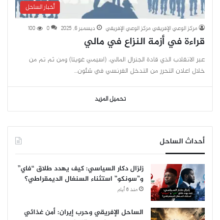
أخبار الساحل
مركز الوعي الإفريقي مركز الوعي الإفريقي
ديسمبر 6, 2025
0
100
قراءة في أزمة النزاع في مالي
عبر الانقلاب الذي قادة الجنرال المالي، (اسيمي غويتا) ومن ثم تم من
خلال اعلان التحرر من التدخل الفرنسي في شئون…
تحميل المزيد
أحداث الساحل
زلزال دكار السياسي: كيف يهدد طلاق “فاي”
و”سونكو” استثناء السنغال الديمقراطي؟
منذ 6 أيام
الساحل الإفريقي وحرب إيران: أمن غذائي