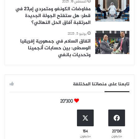
أغسطس 18, 2025
مفاوضات الكونغو ومتمردي إم23 في
قطر: هل ستفتح الجولة الجديدة
المرتقبة آفاق الحل النهائي؟
يوليو 5, 2025
اتفاق السلام في جمهورية إفريقيا
الوسطى: بين حسابات أنجمينا
وتحديات بانغي
تابعنا على منصاتنا المختلفة
20٬300
164
20٬136
متابعون
متابعون