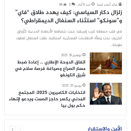
خالد أحمد قجة
منذ 6 أيام
0
66
زلزال دكار السياسي: كيف يهدد طلاق “فاي”
و”سونكو” استثناء السنغال الديمقراطي؟
في قلب منطقة غرب إفريقيا، حيث تتساقط الأنظمة المدنية كأوراق
الخريف تحت وطأة الانقلابات العسكرية المتتالية، ظلت السنغال لعقود
طويلة…
نوفمبر 18, 2025
اتفاق الدوحة الإطاري … إعادة ضبط
مسار الصراع وصياغة فرصة سلام في
شرق الكونغو
يونيو 20, 2025
انتخابات الكاميرون 2025: المجتمع
المدني يكسر حاجز الصمت ويدعو لإنهاء
حكم بول بيا
الأمن والاستقرار