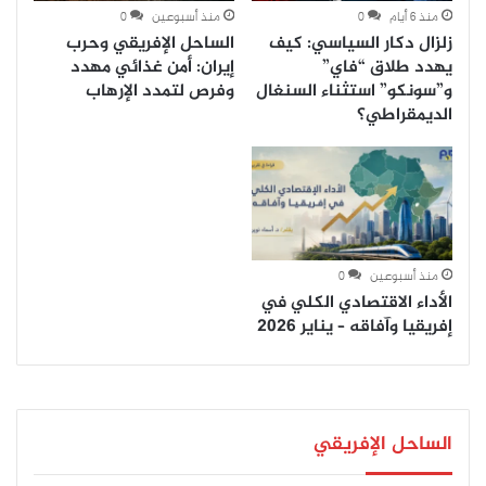
منذ 6 أيام
0
منذ أسبوعين
0
زلزال دكار السياسي: كيف
الساحل الإفريقي وحرب
يهدد طلاق “فاي”
إيران: أمن غذائي مهدد
و”سونكو” استثناء السنغال
وفرص لتمدد الإرهاب
الديمقراطي؟
منذ أسبوعين
0
الأداء الاقتصادي الكلي في
إفريقيا وآفاقه – يناير 2026
الساحل الإفريقي