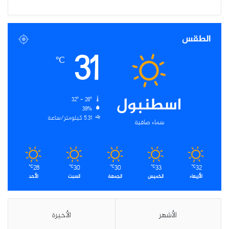
الطقس
31
℃
اسطنبول
32º - 26º
39%
5.31 كيلومتر/ساعة
سماء صافية
28
30
30
33
32
℃
℃
℃
℃
℃
الأربعاء
الخميس
الجمعة
السبت
الأحد
الأشهر
الأخيرة